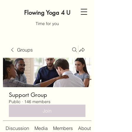
Flowing Yoga 4 U
Time for you
Groups
Support Group
Public
·
146 members
Join
Discussion
Media
Members
About