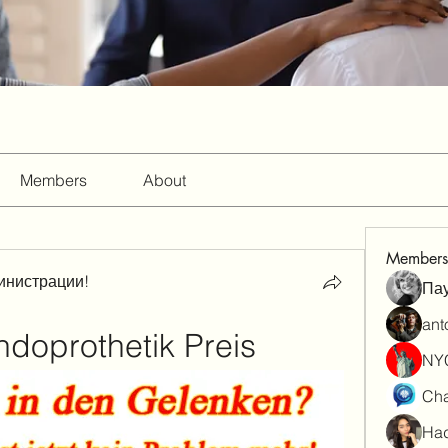
Members
About
Members
инистрации!
Па
ant
ndoprothetik Preis
NY
Cha
Had