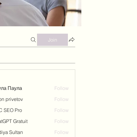
Join
ула Паула
Follow
on privetov
Follow
C SEO Pro
Follow
tGPT Gratuit
Follow
iya Sultan
Follow