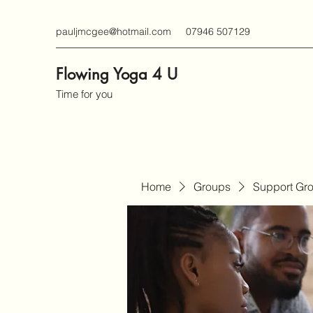
pauljmcgee@hotmail.com
07946 507129
Flowing Yoga 4 U
Time for you
Home
Groups
Support Gr