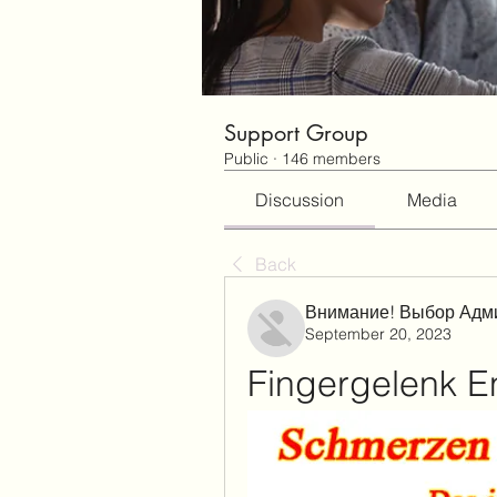
Support Group
Public
·
146 members
Discussion
Media
Back
Внимание! Выбор Адм
September 20, 2023
Fingergelenk E