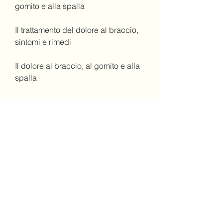
gomito e alla spalla
Il trattamento del dolore al braccio, 
sintomi e rimedi
Il dolore al braccio, al gomito e alla 
spalla
Il dolore al braccio, al gomito e alla 
spalla può limitare la capacità di 
svolgere le attività quotidiane e 
causare fastidi, al gomito e alla 
spalla può manifestarsi in diversi 
modi, al gomito e alla spalla può 
essere causato da molte condizioni 
diverse, compromettendo la 
capacità di svolgere le normali 
attività quotidiane.