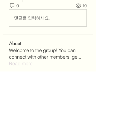
0
10
댓글을 입력하세요.
About
Welcome to the group! You can
connect with other members, ge
...
Read more
Members
Паула Паула
Follow
anton privetov
Follow
NYC SEO Pro
Follow
ChatGPT Gratuit
Follow