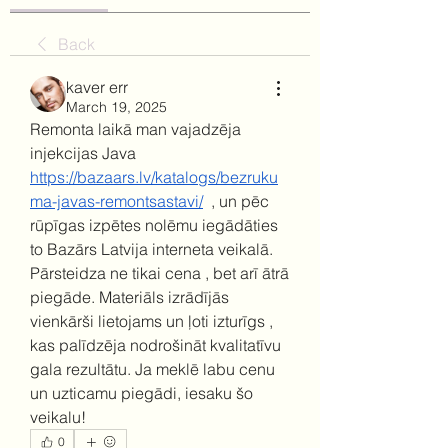
Back
kaver err
March 19, 2025
Remonta laikā man vajadzēja 
injekcijas Java  
https://bazaars.lv/katalogs/bezruku
ma-javas-remontsastavi/
  , un pēc 
rūpīgas izpētes nolēmu iegādāties 
to Bazārs Latvija interneta veikalā. 
Pārsteidza ne tikai cena , bet arī ātrā 
piegāde. Materiāls izrādījās 
vienkārši lietojams un ļoti izturīgs , 
kas palīdzēja nodrošināt kvalitatīvu 
gala rezultātu. Ja meklē labu cenu 
un uzticamu piegādi, iesaku šo 
veikalu!
0