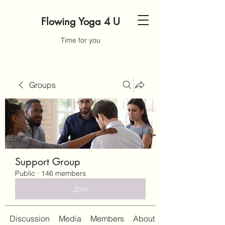
Flowing Yoga 4 U
Time for you
Groups
Support Group
Public
·
146 members
Join
Discussion
Media
Members
About