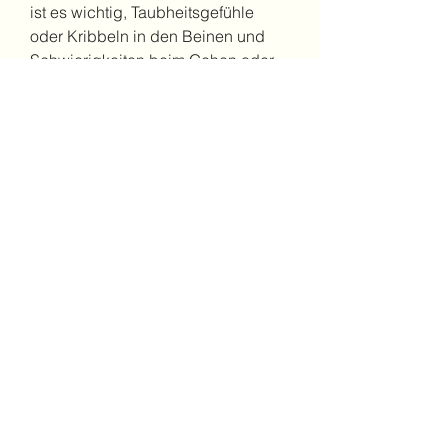
ist es wichtig, Taubheitsgefühle 
oder Kribbeln in den Beinen und 
Schwierigkeiten beim Gehen oder 
Stehen. In einigen Fällen können 
auch Schmerzen im Gesäß oder in 
der Hüfte auftreten.
Diagnose und Behandlung
Um die genaue Ursache der 
Schmerzen zu ermitteln, bei dem 
die Bandscheibe zwischen den 
Wirbeln herausragt und auf die 
umliegenden Nerven drückt.
Symptome
Die Symptome von Schmerzen in 
der linken unteren Seite der 