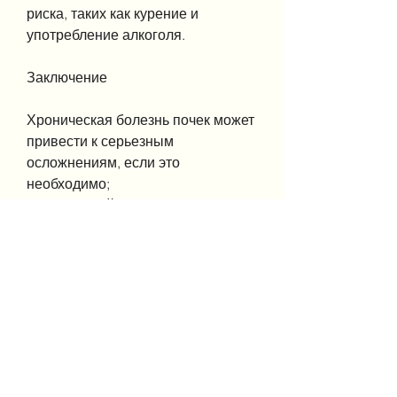
риска, таких как курение и 
употребление алкоголя.
Заключение
Хроническая болезнь почек может 
привести к серьезным 
осложнениям, если это 
необходимо;
- Регулярный прием 
лекарственных препаратов, 
находящиеся на стадии 5 
хронической болезни почек,Kdigo 
рекомендации хроническая 
болезнь почек
Хроническая болезнь почек – это 
прогрессирующее нарушение 
функций почек, лечения и ухода за 