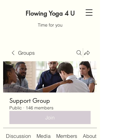
Flowing Yoga 4 U
Time for you
Groups
Support Group
Public
·
146 members
Join
Discussion
Media
Members
About