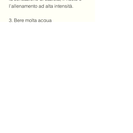
l'allenamento ad alta intensità.
3. Bere molta acqua
L'acqua è un elemento essenziale 
per un corretto funzionamento del 
corpo e può anche aiutare nella 
perdita di peso. Bere molta acqua 
può aumentare il senso di sazietà, 
favorendo la perdita di peso. Cerca 
di evitare alimenti processati e salati 
e opta per spezie e condimenti 
alternativi per aggiungere sapore ai 
tuoi pasti.
6. Dormire a sufficienza
Il sonno è essenziale per il 
benessere generale e può anche 
influenzare la perdita di peso. Uno 