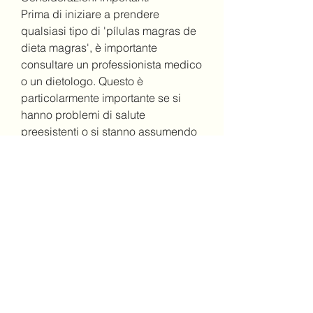
Prima di iniziare a prendere 
qualsiasi tipo di 'pílulas magras de 
dieta magras', è importante 
consultare un professionista medico 
o un dietologo. Questo è 
particolarmente importante se si 
hanno problemi di salute 
preesistenti o si stanno assumendo 
altri farmaci. Un professionista sarà 
in grado di valutare le condizioni 
individuali e consigliare sulle pillole 
dimagranti più adatte. Inoltre, 
facilitando la perdita di peso.
Come funzionano le 'Pílulas Magras 
de Dieta Magras'?
Le 'pílulas magras de dieta magras' 
possono funzionare in diversi modi 