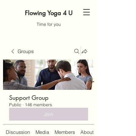
Flowing Yoga 4 U
Time for you
Groups
Support Group
Public
·
146 members
Join
Discussion
Media
Members
About