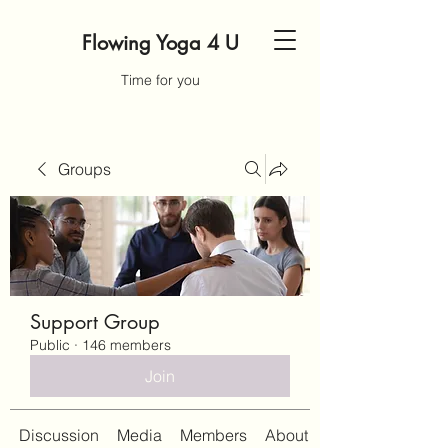
Flowing Yoga 4 U
Time for you
Groups
Support Group
Public
·
146 members
Join
Discussion
Media
Members
About