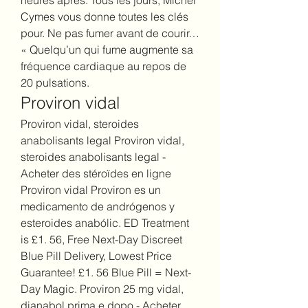
heures après. Tous les jours, Michel 
Cymes vous donne toutes les clés 
pour. Ne pas fumer avant de courir… 
« Quelqu’un qui fume augmente sa 
fréquence cardiaque au repos de 
20 pulsations. 
Proviron vidal
Proviron vidal, steroides 
anabolisants legal Proviron vidal, 
steroides anabolisants legal - 
Acheter des stéroïdes en ligne 
Proviron vidal Proviron es un 
medicamento de andrógenos y 
esteroides anabólic. ED Treatment 
is £1. 56, Free Next-Day Discreet 
Blue Pill Delivery, Lowest Price 
Guarantee! £1. 56 Blue Pill = Next-
Day Magic. Proviron 25 mg vidal, 
dianabol prima e dopo - Acheter 