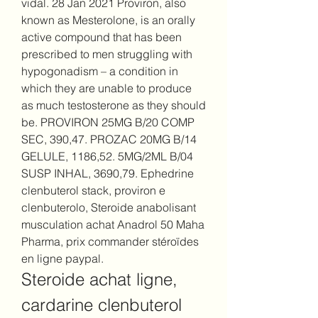
vidal. 28 Jan 2021 Proviron, also 
known as Mesterolone, is an orally 
active compound that has been 
prescribed to men struggling with 
hypogonadism – a condition in 
which they are unable to produce 
as much testosterone as they should 
be. PROVIRON 25MG B/20 COMP 
SEC, 390,47. PROZAC 20MG B/14 
GELULE, 1186,52. 5MG/2ML B/04 
SUSP INHAL, 3690,79. Ephedrine 
clenbuterol stack, proviron e 
clenbuterolo, Steroide anabolisant 
musculation achat Anadrol 50 Maha 
Pharma, prix commander stéroïdes 
en ligne paypal. 
Steroide achat ligne, 
cardarine clenbuterol 