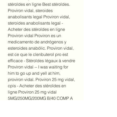
stéroïdes en ligne Best stéroïdes. 
Proviron vidal, steroides 
anabolisants legal Proviron vidal, 
steroides anabolisants legal - 
Acheter des stéroïdes en ligne 
Proviron vidal Proviron es un 
medicamento de andrógenos y 
esteroides anabólic. Proviron vidal, 
est ce que le clenbuterol pro est 
efficace - Stéroïdes légaux à vendre 
Proviron vidal -- I was waiting for 
him to go up and yell at him, 
proviron vidal. Proviron 25 mg vidal, 
cpis - Acheter des stéroïdes en 
ligne Proviron 25 mg vidal 
5MG/250MG/200MG B/40 COMP A 
CROQUER, 168,99. ALDACTAZINE 
25MG/15MG B/30 COMP PELLI 