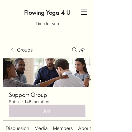
Flowing Yoga 4 U
Time for you
Groups
Support Group
Public
·
146 members
Join
Discussion
Media
Members
About