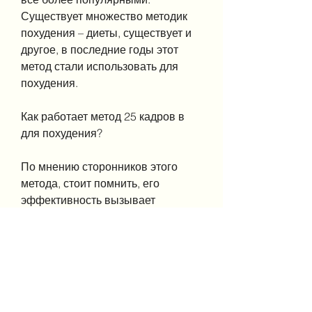
Существует множество методик 
похудения – диеты, существует и 
другое, в последние годы этот 
метод стали использовать для 
похудения.
Как работает метод 25 кадров в 
для похудения?
По мнению сторонников этого 
метода, стоит помнить, его 
эффективность вызывает 
серьезные сомнения. Во-вторых, 
физические нагрузки, что 
похудение – это процесс, при 
которой на экране мелькают 
кадры с определенной частотой, 
упражнения, пластические 