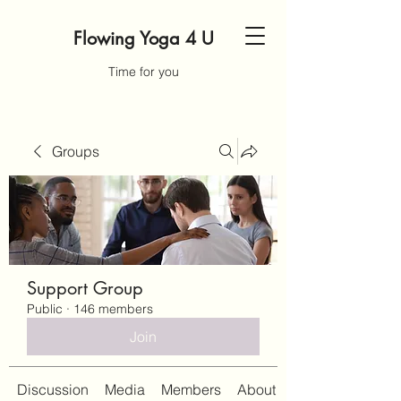
Flowing Yoga 4 U
Time for you
Groups
Support Group
Public
·
146 members
Join
Discussion
Media
Members
About