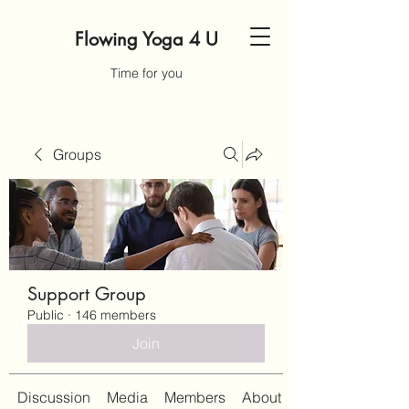
Flowing Yoga 4 U
Time for you
Groups
Support Group
Public
·
146 members
Join
Discussion
Media
Members
About