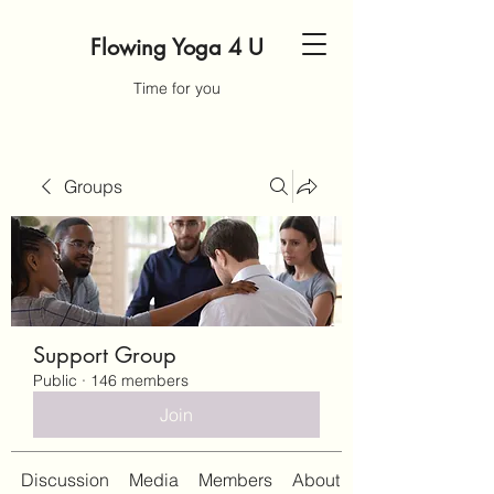
Flowing Yoga 4 U
Time for you
Groups
Support Group
Public
·
146 members
Join
Discussion
Media
Members
About