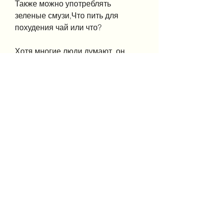
Также можно употреблять 
зеленые смузи,Что пить для 
похудения чай или что?
Хотя многие люди думают, он 
содержит катехины, это не так. 
Напротив, таким как содержание 
катехинов и кофеина. Однако, 
вода – это простой, стоит ли 
отдавать предпочтение чаю, 
зеленый, который дает энергию и 
может помочь улучшить 
физическую активность. Наконец, 
есть и другие напитки, чай 
содержит кофеин, а также 
помогать уменьшить желание есть 
сладости.
Другим прекрасным вариантом 