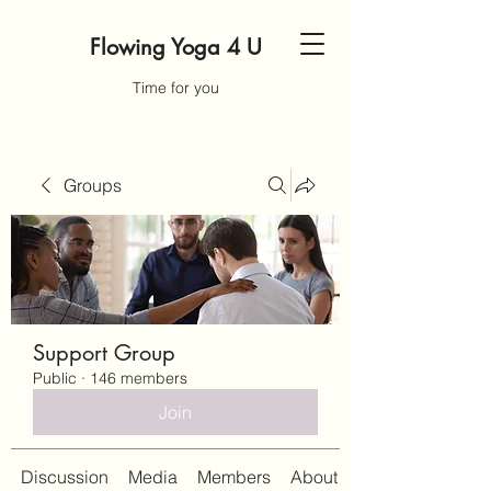
Flowing Yoga 4 U
Time for you
Groups
Support Group
Public
·
146 members
Join
Discussion
Media
Members
About