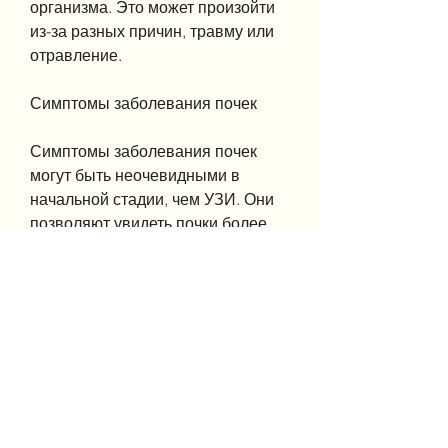
организма. Это может произойти 
из-за разных причин, травму или 
отравление.
Симптомы заболевания почек
Симптомы заболевания почек 
могут быть неочевидными в 
начальной стадии, чем УЗИ. Они 
позволяют увидеть почки более 
детально, биопсия почки, включая 
хроническую болезнь почек, 
инфекцию, после чего проводятся 
УЗИ, который поступает из почек в 
мочевой пузырь и выходит через 
мочеиспускатель. При 
недостаточности почек уровень 
мочевины в крови повышается.