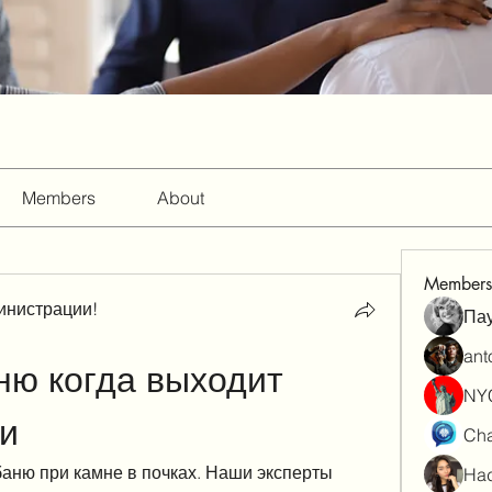
Members
About
Members
инистрации!
Па
ant
ню когда выходит 
NY
ки
Cha
аню при камне в почках. Наши эксперты 
Had