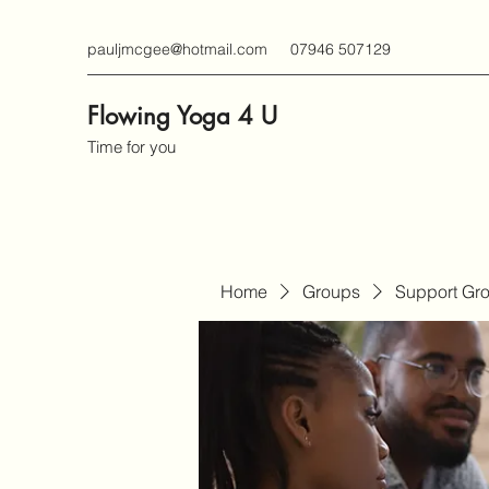
pauljmcgee@hotmail.com
07946 507129
Flowing Yoga 4 U
Time for you
Home
Groups
Support Gr