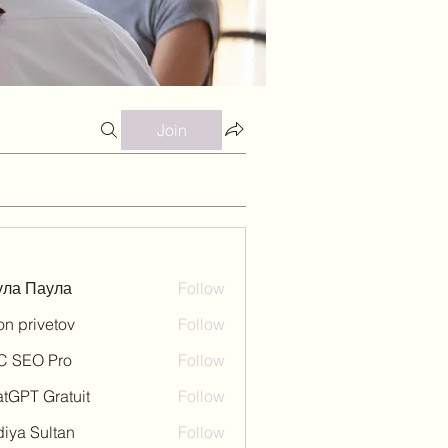
Join
ула Паула
Follow
on privetov
Follow
C SEO Pro
Follow
tGPT Gratuit
Follow
iya Sultan
Follow