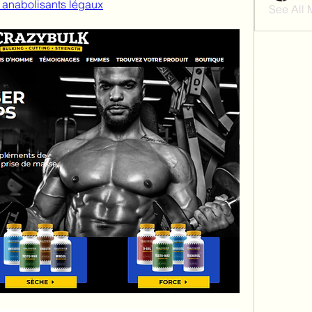
s anabolisants légaux
See All