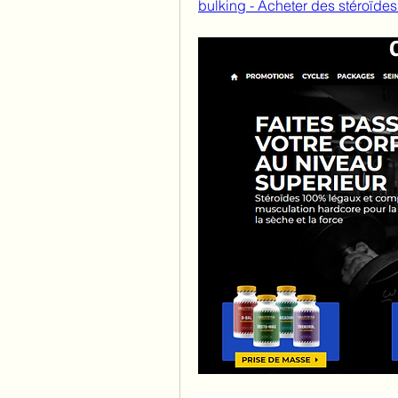
bulking - Acheter des stéroïde