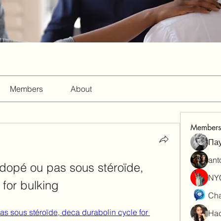
Members
About
Members
Па
ant
 dopé ou pas sous stéroïde, 
NY
 for bulking
Cha
as sous stéroïde, deca durabolin cycle for 
Had