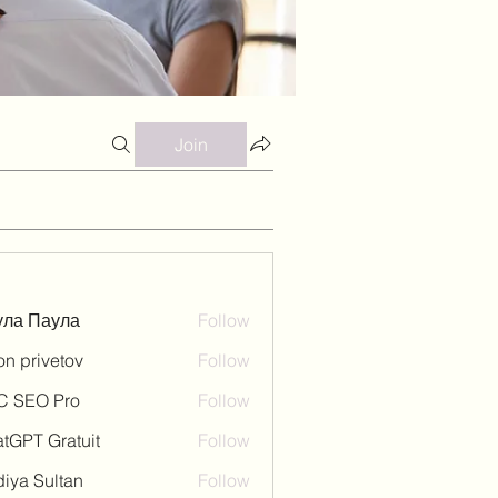
Join
ула Паула
Follow
on privetov
Follow
C SEO Pro
Follow
tGPT Gratuit
Follow
iya Sultan
Follow