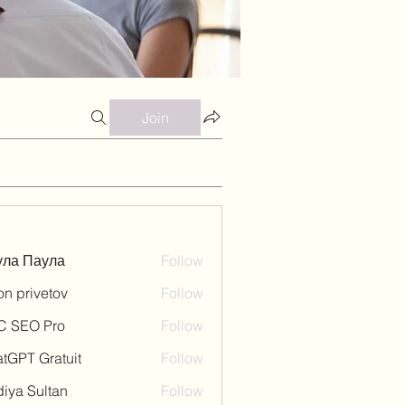
Join
ула Паула
Follow
on privetov
Follow
C SEO Pro
Follow
tGPT Gratuit
Follow
iya Sultan
Follow