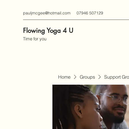
pauljmcgee@hotmail.com
07946 507129
Flowing Yoga 4 U
Time for you
Home
Groups
Support Gr