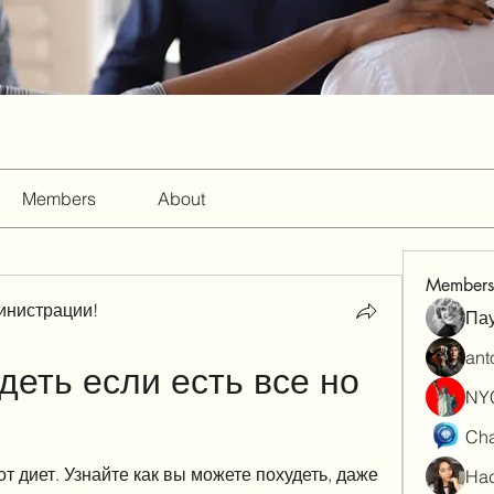
Members
About
Members
инистрации!
Па
ant
еть если есть все но 
NY
Cha
т диет. Узнайте как вы можете похудеть, даже 
Had