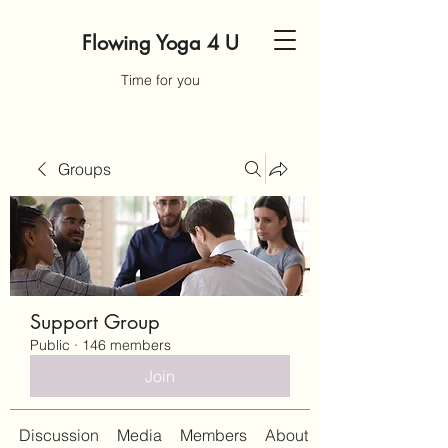
Flowing Yoga 4 U
Time for you
Groups
Support Group
Public
·
146 members
Join
Discussion
Media
Members
About