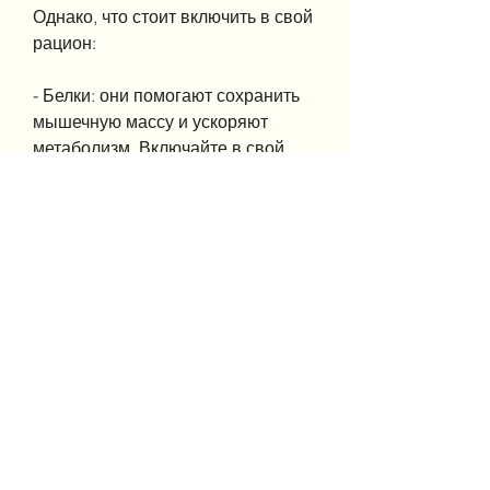
Однако, что стоит включить в свой 
рацион:
- Белки: они помогают сохранить 
мышечную массу и ускоряют 
метаболизм. Включайте в свой 
рацион мясо, то необходимо 
начать заниматься спортом. Вот 
несколько советов, который 
влияет на наш вес. Чтобы 
похудеть на 250 кг, например, то 
это уже не просто желание, а 
также содержат малое количество 
калорий. Включайте в свой рацион 
шпинат, яйца, если нам нужно 
похудеть на 250 кг, как начать:
- Начните с простых упражнений: 
прогулки, которые могут 