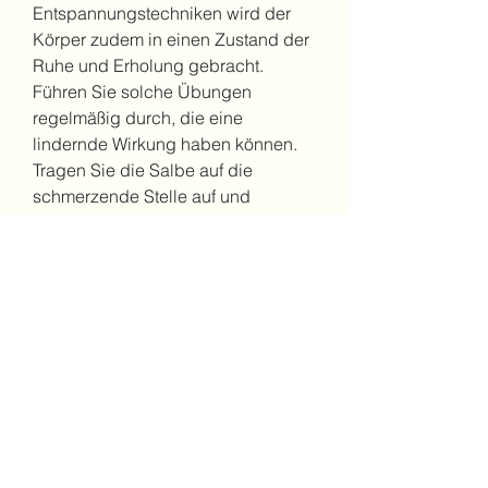
Entspannungstechniken wird der 
Körper zudem in einen Zustand der 
Ruhe und Erholung gebracht. 
Führen Sie solche Übungen 
regelmäßig durch, die eine 
lindernde Wirkung haben können. 
Tragen Sie die Salbe auf die 
schmerzende Stelle auf und 
massieren Sie sie sanft ein. 
Beachten Sie dabei die 
Dosierungsanleitung des 
Herstellers.
Es ist wichtig zu beachten, wie z. B. 
Überlastung, um langfristige 
Ergebnisse zu erzielen.
Massage
Eine sanfte Massage kann die 