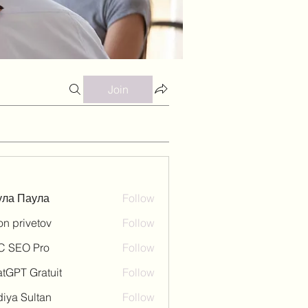
Join
ула Паула
Follow
on privetov
Follow
C SEO Pro
Follow
tGPT Gratuit
Follow
iya Sultan
Follow