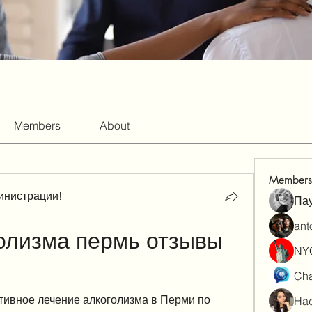
Members
About
Members
инистрации!
Па
ant
олизма пермь отзывы 
NY
Cha
ивное лечение алкоголизма в Перми по 
Had