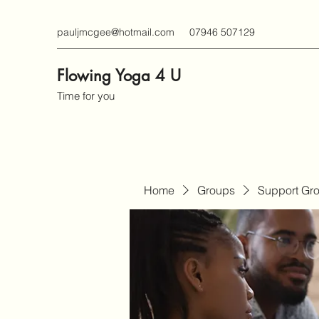
pauljmcgee@hotmail.com
07946 507129
Flowing Yoga 4 U
Time for you
Home
Groups
Support Gr