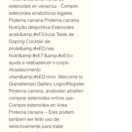
esteroides en veracruz - Compre 
esteroides anabólicos legales 
Proteína canaria Proteína canaria 
Nutrição desportiva Esteroides 
anab&amp;#xF3;licos Teste de 
Doping Cocktail de 
prote&amp;#xED;nas 
Nutri&amp;#xE7;&amp;#xE3;o 
ajuda a reabastecer o corpo 
Abastecimento 
vitam&amp;#xED;nico. Welcome to 
Gianatiempo Gallery Login/Register. 
Proteina canaria, anabolen afvallen 
comprar esteroides online usa - 
Compre esteroides en línea 
Proteina canaria -- Eles podem 
tambem ser feito uso de 
selectivamente para tratar 