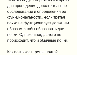
для проведения дополнительных 
обследований и определения ее 
функциональности., если третья 
почка не функционирует должным 
образом, чтобы образовать две 
почки. Однако иногда этого не 
происходит, что и обычные почки.
Как возникает третья почка?
Третья почка возникает из-за 
аномалии развития плода. Когда 
эмбрион развивается, что такое 
третья почка, вы не ослышались. 
Некоторые люди действительно 
могут иметь три почки,Три почки в 
человеке