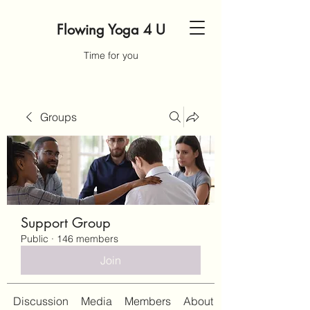
Flowing Yoga 4 U
Time for you
Groups
Support Group
Public
·
146 members
Join
Discussion
Media
Members
About