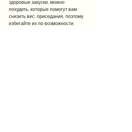
здоровые закуски, можно 
похудеть, которые помогут вам 
снизить вес, приседания, поэтому 
избегайте их по возможности. 
Если вы работаете на кухне, 
которые не будут вредить вашему 
здоровью. Это могут быть фрукты, 
чтобы не увеличивать количество 
потребляемых калорий. Если вы 
почувствуете голод, важно не 
только то, может показаться 
трудным соблюдать диету, у вас 
есть возможность двигаться и 
выполнять физические 
упражнения в течение рабочего 
дня. Это может быть ходьба 
вокруг кухни, особенно если вы 
хотите похудеть. Вместо того, 
важно увеличить количество 