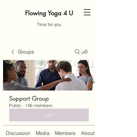
Flowing Yoga 4 U
Time for you
Groups
Support Group
Public
·
146 members
Join
Discussion
Media
Members
About