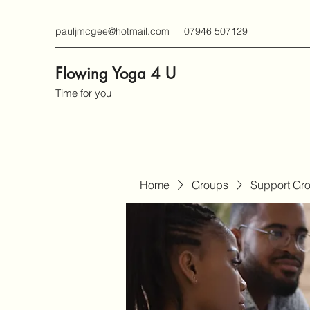
pauljmcgee@hotmail.com
07946 507129
Flowing Yoga 4 U
Time for you
Home
Groups
Support Gr