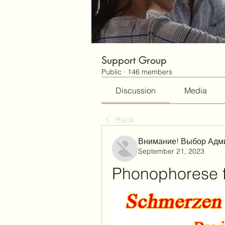
Support Group
Public
·
146 members
Discussion
Media
Back
Внимание! Выбор Адм
September 21, 2023
Phonophorese 