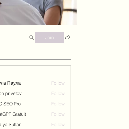
Join
ула Паула
Follow
on privetov
Follow
C SEO Pro
Follow
tGPT Gratuit
Follow
iya Sultan
Follow