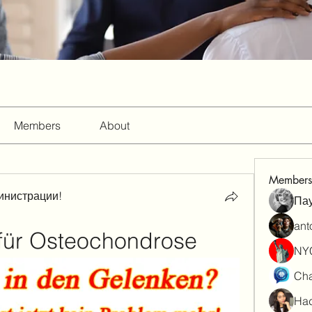
Members
About
Members
инистрации!
Па
ant
für Osteochondrose
NY
Cha
Had